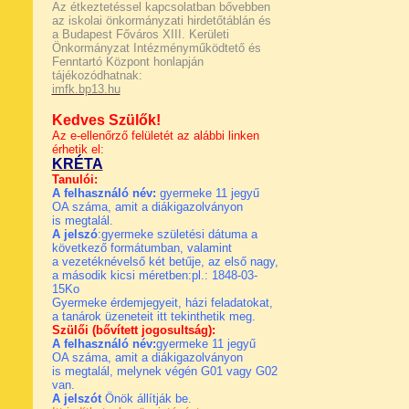
Az étkeztetéssel kapcsolatban bővebben
az iskolai önkormányzati hirdetőtáblán és
a Budapest Főváros XIII. Kerületi
Önkormányzat Intézményműködtető és
Fenntartó Központ honlapján
tájékozódhatnak:
imfk.bp13.hu
Kedves Szülők!
Az e-ellenőrző felületét az alábbi linken
érhetik el:
KRÉTA
Tanulói:
A felhasználó név:
gyermeke 11 jegyű
OA száma, amit a diákigazolványon
is megtalál.
A jelszó
:gyermeke születési dátuma a
következő formátumban, valamint
a vezetéknévelső két betűje, az első nagy,
a második kicsi méretben:pl.: 1848-03-
15Ko
Gyermeke érdemjegyeit, házi feladatokat,
a tanárok üzeneteit
itt tekinthetik meg.
Szülői (bővített jogosultság):
A felhasználó név:
gyermeke 11 jegyű
OA száma, amit a diákigazolványon
is megtalál, melynek végén G01 vagy G02
van.
A jelszót
Önök állítják be.