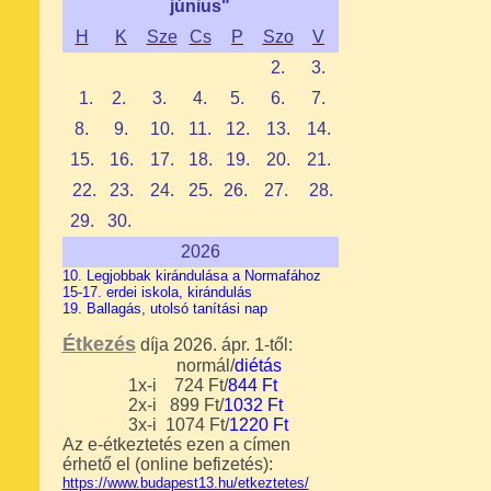
június"
H
K
Sze
Cs
P
Szo
V
2.
3.
1
.
2.
3.
4.
5.
6.
7.
8.
9.
10.
11.
12.
13.
14.
15.
16.
17.
18.
19.
20.
21.
22.
23
.
24.
25.
26.
27.
28.
29.
30.
2026
10. Legjobbak kirándulása a Normafához
15-17. erdei iskola, kirándulás
19. Ballagás, utolsó tanítási nap
Étkezés
díja 2026. ápr. 1-től:
normál/
diétás
1x-i 724 Ft/
844 Ft
2x-i 899 Ft/
1032
Ft
3x-i
1074
Ft/
1220
Ft
Az e-étkeztetés ezen
a címen
érhető el (o
nline befizetés)
:
https://www.budapest13.hu/etkeztetes/