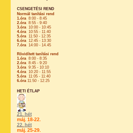
CSENGETÉSI REND
Normál tanítási rend
1.óra
8:00 - 8:45
2.óra
8:55 - 9:40
3.óra
10:00 - 10:45
4.óra
10:55 - 11:40
5.óra
11:50 - 12:35
6.óra
12:45 - 13:30
7.óra
14:00 - 14.45
Rövidített tanítási rend
1.óra
8:00 - 8:35
2.óra
8:45 - 9:20
3.óra
9:35 - 10:10
4.óra
10:20 - 11:55
5.óra
11:05 - 11:40
6.óra
11:50 - 12:25
HETI ÉTLAP
21. hét
máj. 18-22.
22
. hét
máj. 25-29.