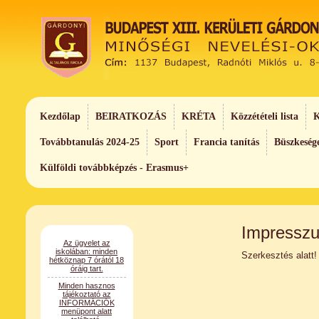
Kezdőlap
BEIRATKOZÁS
KRÉTA
Közzétételi lista
K
Továbbtanulás 2024-25
Sport
Francia tanítás
Büszkeség
Külföldi továbbképzés - Erasmus+
Az ügyelet az
Impressz
iskolában: minden
hétköznap 7 órától 18
óráig tart.
Szerkesztés alatt!
Minden hasznos
tájékoztató az
INFORMÁCIÓK
menüpont alatt
található.