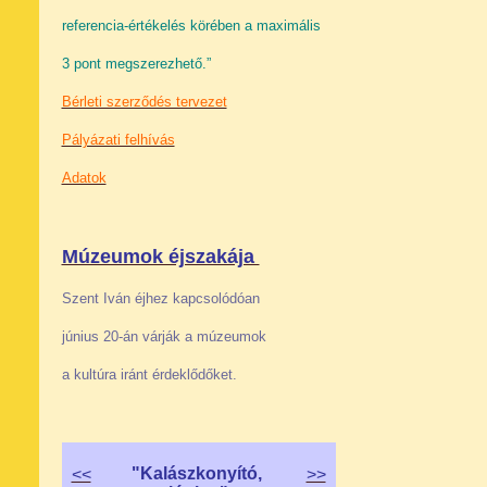
referencia-értékelés körében a maximális
3 pont megszerezhető.”
Bérleti szerződés tervezet
Pályázati felhívás
Adatok
Múzeumok éjszakája
Szent Iván éjhez kapcsolódóan
június 20-án várják a múzeumok
a kultúra iránt érdeklődőket.
"Kalászkonyító,
<<
>>