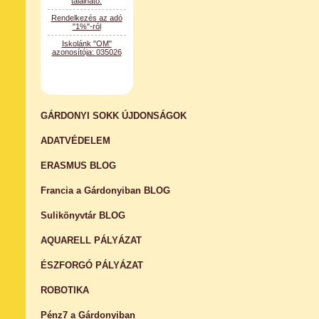
Rendelkezés az adó
"1%"-ról
Iskolánk "OM"
azonosítója: 035026
GÁRDONYI SOKK ÚJDONSÁGOK
ADATVÉDELEM
ERASMUS BLOG
Francia a Gárdonyiban BLOG
Sulikönyvtár BLOG
AQUARELL PÁLYÁZAT
ÉSZFORGÓ PÁLYÁZAT
ROBOTIKA
Pénz7 a Gárdonyiban