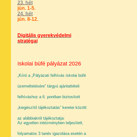
23
. hét
jún. 1-5.
24
. hét
jún. 8-12.
Digitális gyerekvédelmi
stratégai
Iskolai büfé pályázat 2026
„Kiíró a „Pályázati felhívás iskolai büfé
üzemeltetésére” tárgyú ajánlattételi
felhíváshoz a 6. pontban biztosított
„kiegészítő tájékoztatás” keretei között
az alábbiakról tájékoztatja:
Az egyetlen intézményben teljesített,
folyamatos 3 tanév igazolása esetén a