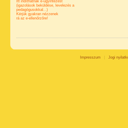
Itt indíthatnak e-ügyintézést
(igazolások beküldése, levelezés a
pedagógusokkal...)
Kérjük gyakran nézzenek
rá az e-ellenőrzőre!
Impresszum
|
Jogi nyilatk