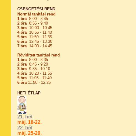
CSENGETÉSI REND
Normál tanítási rend
1.óra
8:00 - 8:45
2.óra
8:55 - 9:40
3.óra
10:00 - 10:45
4.óra
10:55 - 11:40
5.óra
11:50 - 12:35
6.óra
12:45 - 13:30
7.óra
14:00 - 14.45
Rövidített tanítási rend
1.óra
8:00 - 8:35
2.óra
8:45 - 9:20
3.óra
9:35 - 10:10
4.óra
10:20 - 11:55
5.óra
11:05 - 11:40
6.óra
11:50 - 12:25
HETI ÉTLAP
21. hét
máj. 18-22.
22
. hét
máj. 25-29.