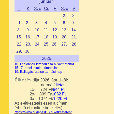
június"
H
K
Sze
Cs
P
Szo
V
2.
3.
1
.
2.
3.
4.
5.
6.
7.
8.
9.
10.
11.
12.
13.
14.
15.
16.
17.
18.
19.
20.
21.
22.
23
.
24.
25.
26.
27.
28.
29.
30.
2026
10. Legjobbak kirándulása a Normafához
15-17. erdei iskola, kirándulás
19. Ballagás, utolsó tanítási nap
Étkezés
díja 2026. ápr. 1-től:
normál/
diétás
1x-i 724 Ft/
844 Ft
2x-i 899 Ft/
1032
Ft
3x-i
1074
Ft/
1220
Ft
Az e-étkeztetés ezen
a címen
érhető el (o
nline befizetés)
:
https://www.budapest13.hu/etkeztetes/