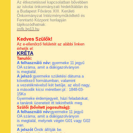
Az étkeztetéssel kapcsolatban bővebben
az iskolai önkormányzati hirdetőtáblán és
a Budapest Főváros XIII. Kerületi
Önkormányzat Intézményműködtető és
Fenntartó Központ honlapján
tájékozódhatnak:
imfk.bp13.hu
Kedves Szülők!
Az e-ellenőrző felületét az alábbi linken
érhetik el:
KRÉTA
Tanulói:
A felhasználó név:
gyermeke 11 jegyű
OA száma, amit a diákigazolványon
is megtalál.
A jelszó
:gyermeke születési dátuma a
következő formátumban, valamint
a vezetéknévelső két betűje, az első nagy,
a második kicsi méretben:pl.: 1848-03-
15Ko
Gyermeke érdemjegyeit, házi feladatokat,
a tanárok üzeneteit
itt tekinthetik meg.
Szülői (bővített jogosultság):
A felhasználó név:
gyermeke 11 jegyű
OA száma, amit a diákigazolványon
is megtalál, melynek végén G01 vagy G02
van.
A jelszót
Önök állítják be.