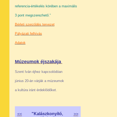
referencia-értékelés körében a maximális
3 pont megszerezhető.”
Bérleti szerződés tervezet
Pályázati felhívás
Adatok
Múzeumok éjszakája
Szent Iván éjhez kapcsolódóan
június 20-án várják a múzeumok
a kultúra iránt érdeklődőket.
"Kalászkonyító,
<<
>>