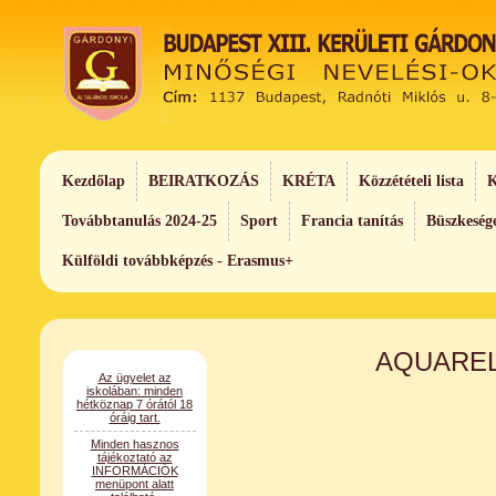
Kezdőlap
BEIRATKOZÁS
KRÉTA
Közzétételi lista
K
Továbbtanulás 2024-25
Sport
Francia tanítás
Büszkeség
Külföldi továbbképzés - Erasmus+
Az ügyelet az
AQUAREL
iskolában: minden
hétköznap 7 órától 18
óráig tart.
Minden hasznos
tájékoztató az
INFORMÁCIÓK
menüpont alatt
található.