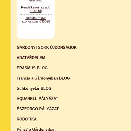
Rendelkezés az adó
"1%"-ról
Iskolánk "OM"
azonosítója: 035026
GÁRDONYI SOKK ÚJDONSÁGOK
ADATVÉDELEM
ERASMUS BLOG
Francia a Gárdonyiban BLOG
Sulikönyvtár BLOG
AQUARELL PÁLYÁZAT
ÉSZFORGÓ PÁLYÁZAT
ROBOTIKA
Pénz7 a Gárdonyiban