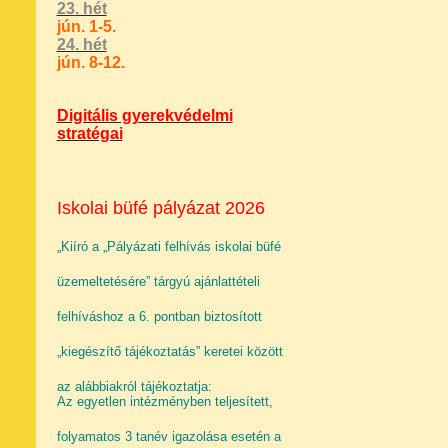
23
. hét
jún. 1-5.
24
. hét
jún. 8-12.
Digitális gyerekvédelmi
stratégai
Iskolai büfé pályázat 2026
„Kiíró a „Pályázati felhívás iskolai büfé
üzemeltetésére” tárgyú ajánlattételi
felhíváshoz a 6. pontban biztosított
„kiegészítő tájékoztatás” keretei között
az alábbiakról tájékoztatja:
Az egyetlen intézményben teljesített,
folyamatos 3 tanév igazolása esetén a