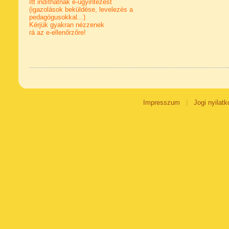
Itt indíthatnak e-ügyintézést
(igazolások beküldése, levelezés a
pedagógusokkal...)
Kérjük gyakran nézzenek
rá az e-ellenőrzőre!
Impresszum
|
Jogi nyilatk